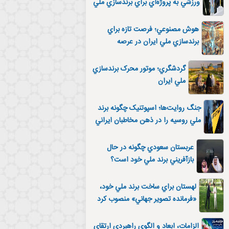
ورزشي به پروژه‌اي براي برندسازي ملي
تبديل شد؟
هوش مصنوعي؛ فرصت تازه براي
برندسازي ملي ايران در عرصه
ديپلماسي عمومي
گردشگري؛ موتور محرک برندسازي
ملي ايران
جنگ روايت‌ها؛ اسپوتنيک چگونه برند
ملي روسيه را در ذهن مخاطبان ايراني
بازسازي کرد؟
عربستان سعودي چگونه در حال
بازآفريني برند ملي خود است؟
لهستان براي ساخت برند ملي خود،
«فرمانده تصوير جهاني» منصوب کرد
الزامات، ابعاد و الگوي راهبردي ارتقاي