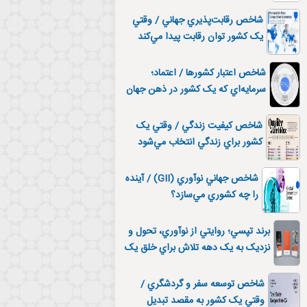
مسيرهاي ايران
شاخص رقابت‌پذيري جهاني / وقتي
يک کشور توان رقابت پيدا مي‌کند
شاخص اعتبار کشورها / اعتماد؛
سرمايه‌اي که يک کشور در ذهن جهان
مي‌سازد
شاخص کيفيت زندگي / وقتي يک
کشور براي زندگي انتخاب مي‌شود
شاخص جهاني نوآوري (GII) / آينده
را چه کشوري مي‌سازد؟
برند تپسي؛ روايتي از نوآوري، تحول و
نزديک به يک دهه تلاش براي خلق يک
برند فاخر ايراني
شاخص توسعه سفر و گردشگري /
وقتي يک کشور به مقصد تبديل