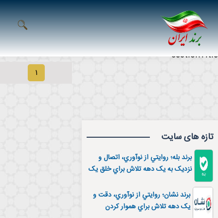
sectionTitle
۱
تازه های سایت
برند بله؛ روايتي از نوآوري، اتصال و
نزديک به يک دهه تلاش براي خلق يک
ابرپيام‌رسان ايراني
برند نشان؛ روايتي از نوآوري، دقت و
يک دهه تلاش براي هموار کردن