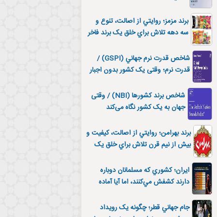
مي‌شود
برند مزمز؛ روايتي از اصالت، تنوع و
سه دهه تلاش براي خلق يک برند فاخر
ايراني
شاخص قدرت نرم جهاني (GSPI) /
قدرت نرم؛ وقتی یک کشور بدون اجبار
اثر می‌گذارد
شاخص برند کشورها (NBI) / وقتی
جهان به یک کشور نگاه می‌کند
برند بهرامن؛ روايتي از اصالت، کيفيت و
بيش از نيم قرن تلاش براي خلق يک
برند فاخر ايراني
ايران؛ کشوري که مسلمانان دوباره
دارند کشفش مي‌کنند، اما آيا آماده
ميزباني است؟
جام جهاني قطر؛ چگونه يک رويداد