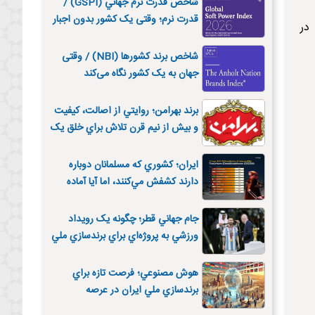
شاخص قدرت نرم جهاني (GSPI) /
قدرت نرم؛ وقتی یک کشور بدون اجبار
ه در
اثر می‌گذارد
شاخص برند کشورها (NBI) / وقتی
جهان به یک کشور نگاه می‌کند
برند بهرامن؛ روايتي از اصالت، کيفيت
و بيش از نيم قرن تلاش براي خلق يک
برند فاخر ايراني
ايران؛ کشوري که مسلمانان دوباره
دارند کشفش مي‌کنند، اما آيا آماده
ميزباني است؟
جام جهاني قطر؛ چگونه يک رويداد
ورزشي به پروژه‌اي براي برندسازي ملي
تبديل شد؟
هوش مصنوعي؛ فرصت تازه براي
برندسازي ملي ايران در عرصه
ديپلماسي عمومي