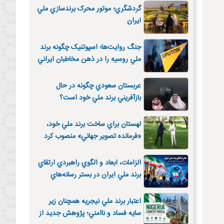
گردشگري؛ موتور محرک برندسازي ملي
ايران
جنگ روايت‌ها؛ اسپوتنيک چگونه برند
ملي روسيه را در ذهن مخاطبان ايراني
بازسازي کرد؟
عربستان سعودي چگونه در حال
بازآفريني برند ملي خود است؟
لهستان براي ساخت برند ملي خود،
«فرمانده تصوير جهاني» منصوب کرد
الزامات، ابعاد و الگوي راهبردي ارتقاي
برند ملي ایران در بستر رسانه‌هاي
اجتماعي
اعتبار برند ملي نيجريه همچنان زير
سايه فساد و ناامني؛ پژوهش جديد از