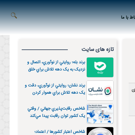
اط با ما
تازه های سایت
برند بله؛ روايتي از نوآوري، اتصال و
نزديک به يک دهه تلاش براي خلق
يک ابرپيام‌رسان ايراني
برند نشان؛ روايتي از نوآوري، دقت و
ی
يک دهه تلاش براي هموار کردن
مسيرهاي ايران
شاخص رقابت‌پذيري جهاني / وقتي
يک کشور توان رقابت پيدا مي‌کند
شاخص اعتبار کشورها / اعتماد؛