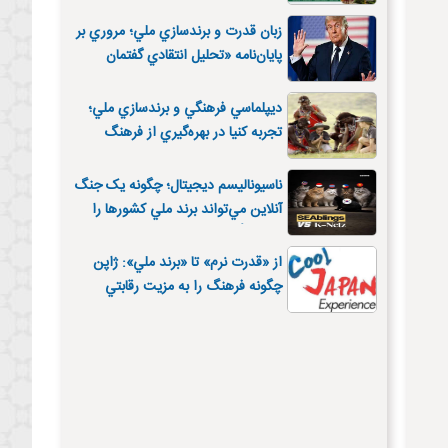
ضرورت بازسازي تصوير کشور خبر
مي‌دهد
زبان قدرت و برندسازي ملي؛ مروري بر
پايان‌نامه «تحليل انتقادي گفتمان
برندسازي ملي شخصي‌سازي‌شده»
ديپلماسي فرهنگي و برندسازي ملي؛
تجربه کنيا در بهره‌گيري از فرهنگ
ماسايي
ناسيوناليسم ديجيتال؛ چگونه يک جنگ
آنلاين مي‌تواند برند ملي کشورها را
تحت تأثير قرار دهد؟
از «قدرت نرم» تا «برند ملي»: ژاپن
چگونه فرهنگ را به مزيت رقابتي
جهاني تبديل کرد؟