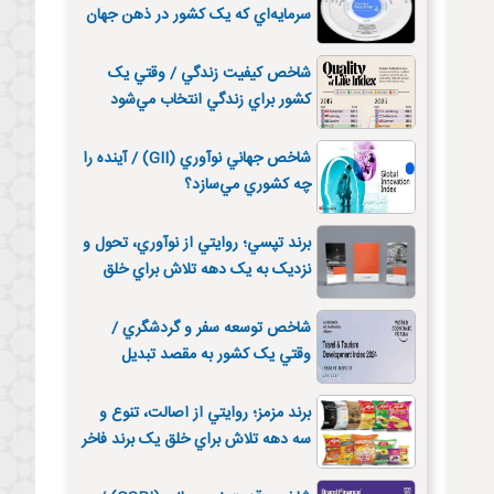
سرمايه‌اي که يک کشور در ذهن جهان
مي‌سازد
شاخص کيفيت زندگي / وقتي يک
کشور براي زندگي انتخاب مي‌شود
شاخص جهاني نوآوري (GII) / آينده را
چه کشوري مي‌سازد؟
برند تپسي؛ روايتي از نوآوري، تحول و
نزديک به يک دهه تلاش براي خلق
يک برند فاخر ايراني
شاخص توسعه سفر و گردشگري /
وقتي يک کشور به مقصد تبديل
مي‌شود
برند مزمز؛ روايتي از اصالت، تنوع و
سه دهه تلاش براي خلق يک برند فاخر
ايراني