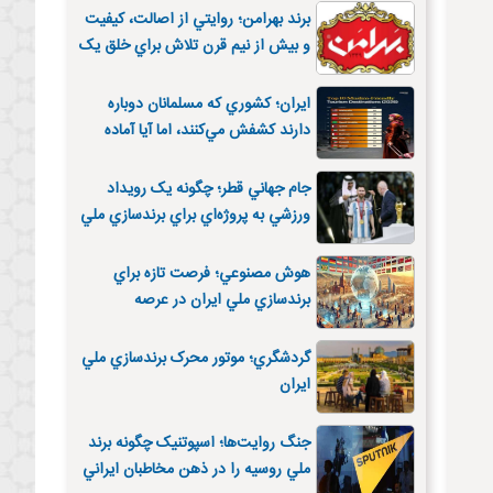
برند بهرامن؛ روايتي از اصالت، کيفيت
و بيش از نيم قرن تلاش براي خلق يک
برند فاخر ايراني
ايران؛ کشوري که مسلمانان دوباره
دارند کشفش مي‌کنند، اما آيا آماده
ميزباني است؟
جام جهاني قطر؛ چگونه يک رويداد
ورزشي به پروژه‌اي براي برندسازي ملي
تبديل شد؟
هوش مصنوعي؛ فرصت تازه براي
برندسازي ملي ايران در عرصه
ديپلماسي عمومي
گردشگري؛ موتور محرک برندسازي ملي
ايران
جنگ روايت‌ها؛ اسپوتنيک چگونه برند
ملي روسيه را در ذهن مخاطبان ايراني